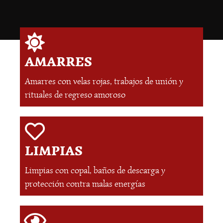
AMARRES
Amarres con velas rojas, trabajos de unión y
rituales de regreso amoroso
LIMPIAS
Limpias con copal, baños de descarga y
protección contra malas energías