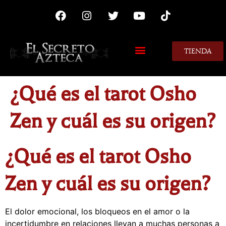
TIENDA
MIS CONSEJOS
¿Qué es el tarot Osho
Zen y cuál es su origen?
¿Qué es el tarot Osho
Zen y cuál es su origen?
El dolor emocional, los bloqueos en el amor o la
incertidumbre en relaciones llevan a muchas personas a