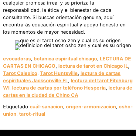
cualquier promesa irreal y se prioriza la
responsabilidad, la ética y el bienestar de cada
consultante. Si buscas orientación genuina, aquí
encontrarás educación espiritual y apoyo honesto en
los momentos de mayor necesidad.
evocadoras
,
botanica espiritual chicago
,
LECTURA DE
CARTAS EN CHICAGO
,
lectura de tarot en Chicago IL
,
Tarot Calexico
,
Tarot Huntsville
,
lectura de cartas
espirituales Jacksonville FL
,
lectura del tarot Fitchburg
WI
,
lectura de cartas por teléfono Hesperia
,
lectura de
cartas en la ciudad de Chino CA
Etiquetado
cuál-sanacion
,
origen-armonizacion
,
osho-
union
,
tarot-ritual