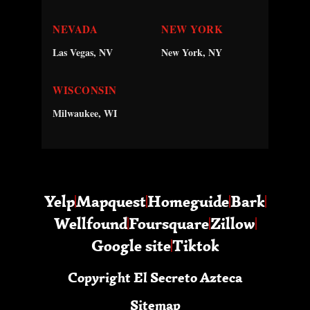
NEVADA
NEW YORK
Las Vegas, NV
New York, NY
WISCONSIN
Milwaukee, WI
Yelp
Mapquest
Homeguide
Bark
Wellfound
Foursquare
Zillow
Google site
Tiktok
Copyright El Secreto Azteca
Sitemap