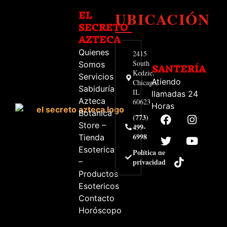
UBICACIÓN
EL
SECRETO
AZTECA
Quienes
2415
South
Somos
SANTERÍA
Kedzie.
Servicios
Atiendo
Chicago,
Sabiduría
IL
llamadas 24
Azteca
60623
Horas
Botanica
(773)
Store –
499-
6998
Tienda
Esoterica
Política de
–
privacidad
Productos
Esotericos
Contacto
Horóscopo