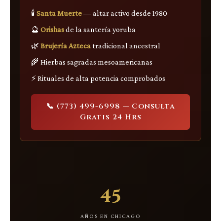
🕯️
Santa Muerte
— altar activo desde 1980
🔮
Orishas
de la santería yoruba
🌿
Brujería Azteca
tradicional ancestral
🌾 Hierbas sagradas mesoamericanas
⚡ Rituales de alta potencia comprobados
📞 (773) 499-6998 — Consulta
Gratis 24 Hrs
45
AÑOS EN CHICAGO