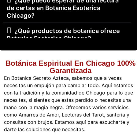
¿Qué puedo esperar de una lectura
de cartas en Botanica Esoterica
Chicago?
¿Qué productos de botanica ofrece
Botanica Esoterica Chicago?
¿Qué papel juega la santería en los
servicios de Botánica Esotérica
Botánica Espiritual En Chicago 100%
Chicago?
Garantizada
En Botanica Secreto Azteca, sabemos que a veces
¿Cómo saber si necesito una limpia
necesitas un empujón para cambiar todo. Aquí estamos
energética en vez de un ritual?
con la tradición y la comunidad de Chicago para lo que
necesites, si sientes que estas perdido o necesitas una
¿Las limpias espirituales se realizan
mano con la magia negra. Ofrecemos varios servicios,
dentro de la Botánica?
como Amarres de Amor, Lecturas del Tarot, santería y
consultas con brujos. Estamos aquí para escucharte y
darte las soluciones que necesitas.
¿Puedo llevar objetos personales para