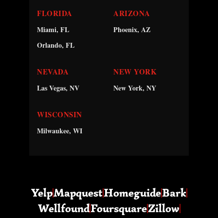
FLORIDA
ARIZONA
Miami, FL
Phoenix, AZ
Orlando, FL
NEVADA
NEW YORK
Las Vegas, NV
New York, NY
WISCONSIN
Milwaukee, WI
Yelp
Mapquest
Homeguide
Bark
Wellfound
Foursquare
Zillow