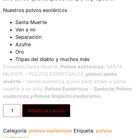
Nuestros polvos esotéricos
Santa Muerte
Ven a mi
Separación
Azufre
Oro
Tripas del diablo y muchos más
Etiquetas:Santa Muerte:
Polvos esótericos
, SANTA
MUERTE – POLVOS ESPIRITUALES,
polvos santa
muerte
– tienda esoterica, polvo para atraer a santa
muerte a un sitio,
Polvos Esotericos
–
Santeria, Polvos
esotericos y Polvos limpieza esoterismo.
Alternative:
Añadir al carrito
Categoría:
polvos esotericos
Etiqueta:
polvos