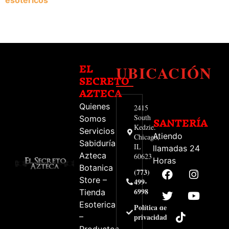
esotericos
UBICACIÓN
EL
SECRETO
AZTECA
Quienes
2415
South
Somos
SANTERÍA
Kedzie.
Servicios
Atiendo
Chicago,
Sabiduría
IL
llamadas 24
Azteca
60623
Horas
Botanica
(773)
Store –
499-
6998
Tienda
Esoterica
Política de
–
privacidad