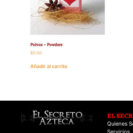
Polvos – Powders
$
5.00
Añadir al carrito
EL SEC
Quienes 
Servicios