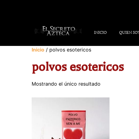
INICIO
QUIEN SO
Inicio
/ polvos esotericos
polvos esotericos
Mostrando el único resultado