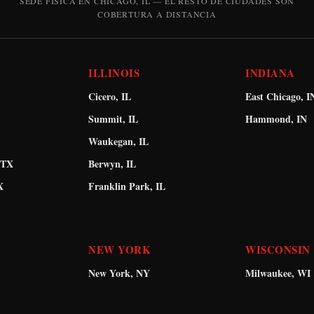
SEDE FÍSICA EN CHICAGO, IL — EL RESTO DE CIUDADES SON
COBERTURA A DISTANCIA
ILLINOIS
INDIANA
Cicero, IL
East Chicago, I
Summit, IL
Hammond, IN
Waukegan, IL
 TX
Berwyn, IL
X
Franklin Park, IL
NEW YORK
WISCONSIN
New York, NY
Milwaukee, WI