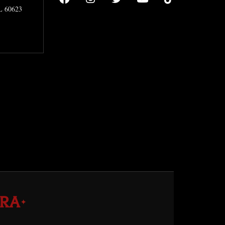
IL 60623
RA
✦