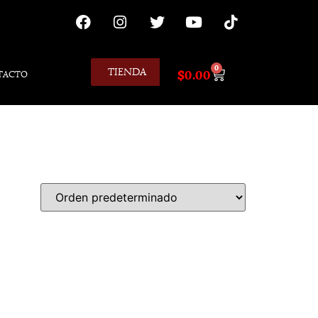
0
TIENDA
$
0.00
TACTO