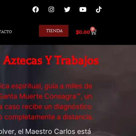
0
TIENDA
$
0.00
TACTO
 Aztecas Y Trabajos
a espiritual, guía a miles de
a Santa Muerte Consagra™, un
a caso recibe un diagnóstico
do completamente a distancia.
olver, el Maestro Carlos está