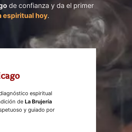
go
de confianza y da el primer
 espiritual hoy
.
icago
iagnóstico espiritual
adición de
La Brujería
espetuoso y guiado por