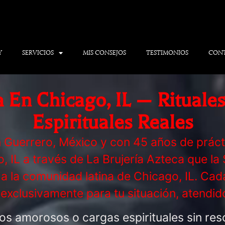
Y
SERVICIOS
MIS CONSEJOS
TESTIMONIOS
CON
 En Chicago, IL — Rituales
Espirituales Reales
 Guerrero, México y con 45 años de práctic
o, IL a través de La Brujería Azteca que l
 la comunidad latina de Chicago, IL. Cad
 exclusivamente para tu situación, atendi
tos amorosos o cargas espirituales sin res