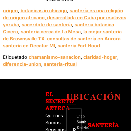
origen
,
botanicas in chicago
,
santería es una religión
de origen africano, desarrollada en Cuba por esclavos
yoruba
,
sacerdote de santería
,
santeria botanica
Cicero
,
santeria cerca de La Mesa
,
la mejor santeria
de Brownsville TX
,
consultas de santería en Aurora
,
santeria en Decatur MI
,
santeria Fort Hood
Etiquetado
chamanismo-sanacion
,
claridad-hogar
,
diferencia-union
,
santería-ritual
UBICACIÓN
EL
SECRETO
AZTECA
Quienes
2415
South
Somos
SANTERÍA
Kedzie.
Servicios