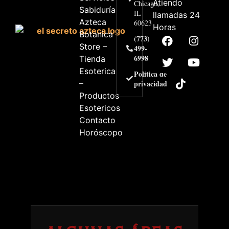
Atiendo
Chicago,
Sabiduría
IL
llamadas 24
Azteca
60623
Horas
Botanica
(773)
Store –
499-
6998
Tienda
Esoterica
Política de
–
privacidad
Productos
Esotericos
Contacto
Horóscopo