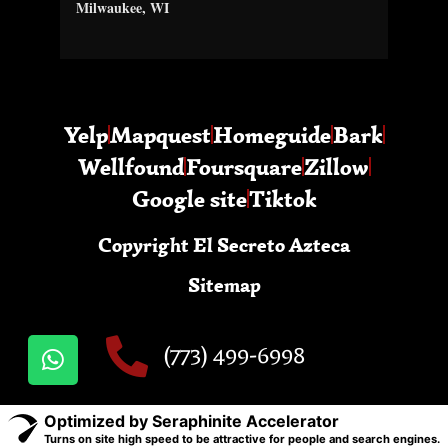
Milwaukee, WI
Yelp
Mapquest
Homeguide
Bark
Wellfound
Foursquare
Zillow
Google site
Tiktok
Copyright El Secreto Azteca
Sitemap
(773) 499-6998
Optimized by Seraphinite Accelerator
Turns on site high speed to be attractive for people and search engines.