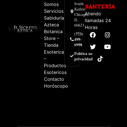
South
Somos
SANTERÍA
Kedzie.
Servicios
Atiendo
Chicago,
Sabiduría
IL
llamadas 24
Azteca
60623
Horas
Botanica
(773)
Store –
499-
6998
Tienda
Esoterica
Política de
–
privacidad
Productos
Esotericos
Contacto
Horóscopo