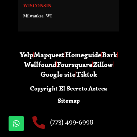
WISCONSIN
Milwaukee, WI
Yelp
Mapquest
Homeguide
Bark
Wellfound
Foursquare
Zillow
Google site
Tiktok
Copyright El Secreto Azteca
Sitemap
(773) 499-6998