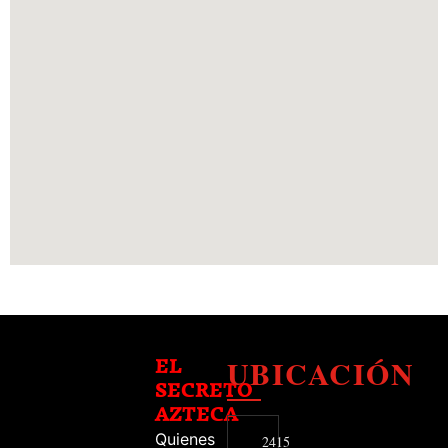
UBICACIÓN
EL
SECRETO
AZTECA
Quienes
2415