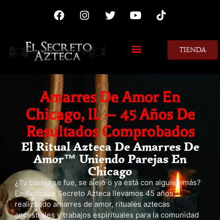
TIENDA
MIS CONSEJOS
Amarres De Amor En
Chicago, IL — 45 Años De
Resultados Comprobados
El Ritual Azteca De Amarres De
Amor™ Uniendo Parejas En
Chicago
¿Tu pareja se fue, se alejó o ya está con alguien más?
En Botánica Secreto Azteca llevamos 45 años
realizando amarres de amor, rituales aztecas
ancestrales y trabajos espirituales para la comunidad