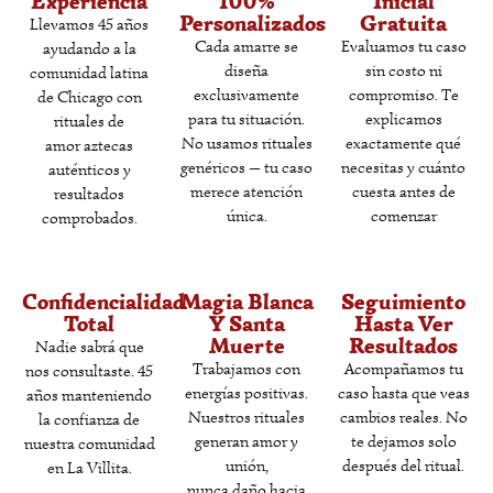
Experiencia
100%
Inicial
Personalizados
Gratuita
Llevamos 45 años
¿Es peligroso hacer un amarre de
Cada amarre se
Evaluamos tu caso
ayudando a la
diseña
sin costo ni
comunidad latina
amor?
exclusivamente
compromiso. Te
de Chicago con
para tu situación.
explicamos
rituales de
¿Qué necesito traer para la consulta?
No usamos rituales
exactamente qué
amor aztecas
genéricos — tu caso
necesitas y cuánto
auténticos y
¿Trabajan con magia negra?
merece atención
cuesta antes de
resultados
única.
comenzar
comprobados.
¿Es confidencial la consulta?
Confidencialidad
Magia Blanca
Seguimiento
¿Dónde están ubicados en Chicago?
Total
Y Santa
Hasta Ver
Muerte
Resultados
Nadie sabrá que
¿Hacen amarres de amor por
Trabajamos con
Acompañamos tu
nos consultaste. 45
energías positivas.
caso hasta que veas
años manteniendo
WhatsApp o teléfono?
Nuestros rituales
cambios reales. No
la confianza de
generan amor y
te dejamos solo
nuestra comunidad
¿Cuál es el amarre más poderoso que
unión,
después del ritual.
en La Villita.
ofrecen?
nunca daño hacia