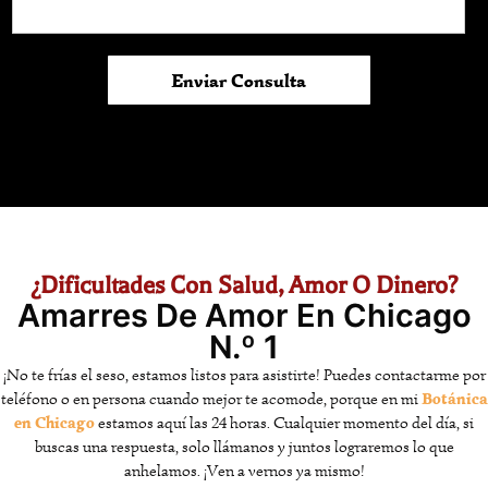
Enviar Consulta
¿Dificultades Con Salud, Amor O Dinero?
Amarres De Amor En Chicago
N.º 1
¡No te frías el seso, estamos listos para asistirte! Puedes contactarme por
Botánica
teléfono o en persona cuando mejor te acomode, porque en mi
en Chicago
estamos aquí las 24 horas. Cualquier momento del día, si
buscas una respuesta, solo llámanos y juntos lograremos lo que
anhelamos. ¡Ven a vernos ya mismo!