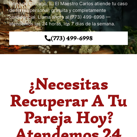
latina de Chicago, IL. El Maestro Carlos atiende tu caso
de forma personal, gratuita y completamente
confidencial. Llama ahora al (773) 499-6998 —
atendemos las 24 horas, los 7 días de la semana.
(773) 499-6998
¿Necesitas
Recuperar A Tu
Pareja Hoy?
Atendemos 24