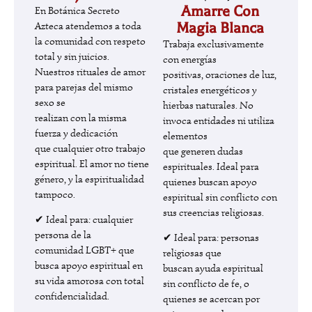
Amarre Con
En Botánica Secreto
Azteca atendemos a toda
Magia Blanca
la comunidad con respeto
Trabaja exclusivamente
total y sin juicios.
con energías
Nuestros rituales de amor
positivas, oraciones de luz,
para parejas del mismo
cristales energéticos y
sexo se
hierbas naturales. No
realizan con la misma
invoca entidades ni utiliza
fuerza y dedicación
elementos
que cualquier otro trabajo
que generen dudas
espiritual. El amor no tiene
espirituales. Ideal para
género, y la espiritualidad
quienes buscan apoyo
tampoco.
espiritual sin conflicto con
sus creencias religiosas.
✔ Ideal para: cualquier
persona de la
✔ Ideal para: personas
comunidad LGBT+ que
religiosas que
busca apoyo espiritual en
buscan ayuda espiritual
su vida amorosa con total
sin conflicto de fe, o
confidencialidad.
quienes se acercan por