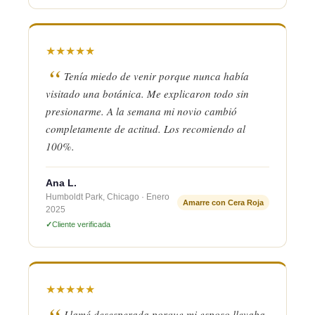
★
★
★
★
★
Tenía miedo de venir porque nunca había
visitado una botánica. Me explicaron todo sin
presionarme. A la semana mi novio cambió
completamente de actitud. Los recomiendo al
100%.
Ana L.
Humboldt Park, Chicago · Enero
Amarre con Cera Roja
2025
Cliente verificada
★
★
★
★
★
Llamé desesperada porque mi esposo llevaba