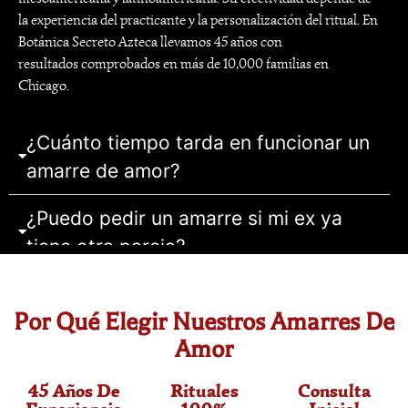
la experiencia del practicante y la personalización del ritual. En
Botánica Secreto Azteca llevamos 45 años con
resultados comprobados en más de 10,000 familias en
Chicago.
¿Cuánto tiempo tarda en funcionar un
amarre de amor?
¿Puedo pedir un amarre si mi ex ya
tiene otra pareja?
¿Funciona si la persona está en otro
Por Qué Elegir Nuestros Amarres De
estado o país?
Amor
¿Cuánto cuesta un amarre de amor en
45 Años De
Rituales
Consulta
Chicago?