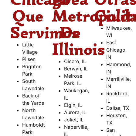
Que
Metropolit
Ciuda
Servimos
De
Milwaukee,
WI
Illinois
East
Little
Chicago,
Village
IN
Pilsen
Cicero, IL
Hammond,
Brighton
Berwyn, IL
IN
Park
Melrose
Merrillville,
South
Park, IL
IN
Lawndale
Waukegan,
Rockford,
Back of
IL
IL
the Yards
Elgin, IL
Dallas, TX
North
Aurora, IL
Houston,
Lawndale
Joliet, IL
TX
Humboldt
Naperville,
San
Park
IL