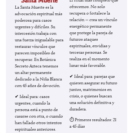
Santa Muerte
El ritual más completo que
ofrecemos. No solo
La Santa Muerte es la
recupera o fortalece la
advocación espiritual más
relación — crea un vínculo
poderosa para casos
energético permanente
urgentes y difíciles. Su
que protege la pareja de
intercesión trabaja con
futuros ataques
una fuerza inigualable para
espirituales, envidias y
restaurar vínculos que
terceras personas. Se
parecen imposibles de
realiza en el momento
recuperar. En Botánica
lunar más favorable.
Secreto Azteca tenemos
un altar permanente
✔ Ideal para: parejas que
dedicado a la Niña Blanca
quieren asegurar su futuro
con 45 años de devoción.
juntos, matrimonios en
crisis, o quienes buscan
✔ Ideal para: casos
una solución definitiva y
urgentes, cuando la
duradera.
persona está a punto de
casarse con otra, o cuando
⏱ Primeros resultados: 21
han fallado otros intentos
a 45 días
espirituales anteriores.