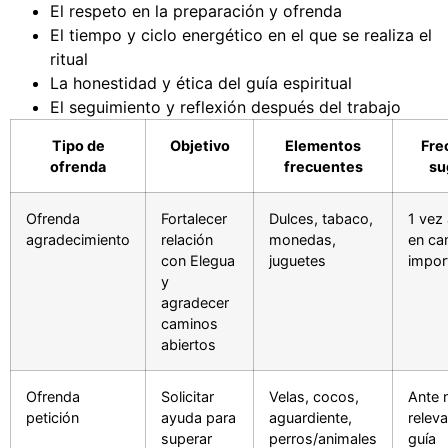
El respeto en la preparación y ofrenda
El tiempo y ciclo energético en el que se realiza el
ritual
La honestidad y ética del guía espiritual
El seguimiento y reflexión después del trabajo
Tipo de
Objetivo
Elementos
Fre
ofrenda
frecuentes
su
Ofrenda
Fortalecer
Dulces, tabaco,
1 vez
agradecimiento
relación
monedas,
en ca
con Elegua
juguetes
impor
y
agradecer
caminos
abiertos
Ofrenda
Solicitar
Velas, cocos,
Ante 
petición
ayuda para
aguardiente,
relev
superar
perros/animales
guía