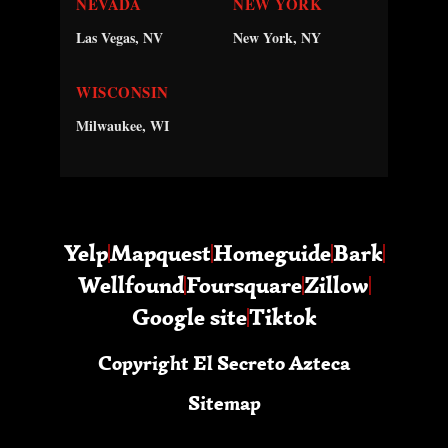
NEVADA
NEW YORK
Las Vegas, NV
New York, NY
WISCONSIN
Milwaukee, WI
Yelp
Mapquest
Homeguide
Bark
Wellfound
Foursquare
Zillow
Google site
Tiktok
Copyright El Secreto Azteca
Sitemap