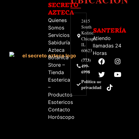
SECRETO
AZTECA
Quienes
2415
South
Somos
SANTERÍA
Kedzie.
Servicios
Atiendo
Chicago,
Sabiduría
IL
llamadas 24
Azteca
60623
Horas
Botanica
(773)
Store –
499-
6998
Tienda
Esoterica
Política de
–
privacidad
Productos
Esotericos
Contacto
Horóscopo