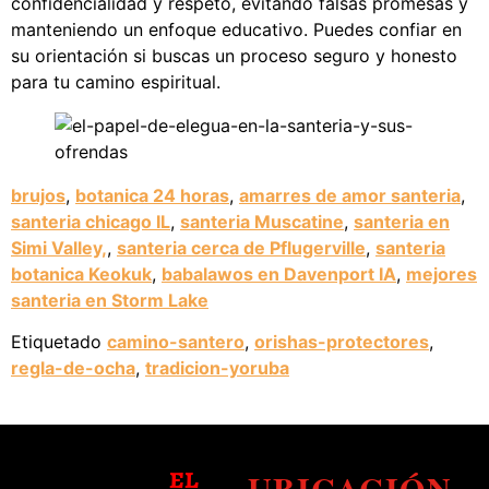
confidencialidad y respeto, evitando falsas promesas y
manteniendo un enfoque educativo. Puedes confiar en
su orientación si buscas un proceso seguro y honesto
para tu camino espiritual.
brujos
,
botanica 24 horas
,
amarres de amor santeria
,
santeria chicago IL
,
santeria Muscatine
,
santeria en
Simi Valley,
,
santeria cerca de Pflugerville
,
santeria
botanica Keokuk
,
babalawos en Davenport IA
,
mejores
santeria en Storm Lake
Etiquetado
camino-santero
,
orishas-protectores
,
regla-de-ocha
,
tradicion-yoruba
UBICACIÓN
EL