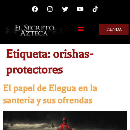
TIENDA
Etiqueta:
orishas-
protectores
El papel de Elegua en la
santería y sus ofrendas