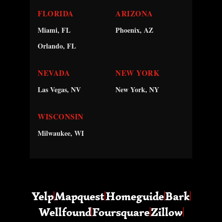
FLORIDA
ARIZONA
Miami, FL
Phoenix, AZ
Orlando, FL
NEVADA
NEW YORK
Las Vegas, NV
New York, NY
WISCONSIN
Milwaukee, WI
Yelp
Mapquest
Homeguide
Bark
Wellfound
Foursquare
Zillow