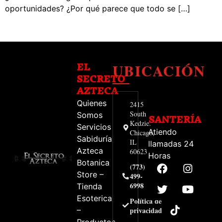
oportunidades? ¿Por qué parece que todo se […]
UBICACIÓN
EL
SECRETO
AZTECA
Quienes
2415
South
Somos
SANTERÍA
Kedzie.
Servicios
Atiendo
Chicago,
Sabiduría
IL
llamadas 24
Azteca
60623
Horas
Botanica
(773)
Store –
499-
6998
Tienda
Esoterica
Política de
–
privacidad
Productos