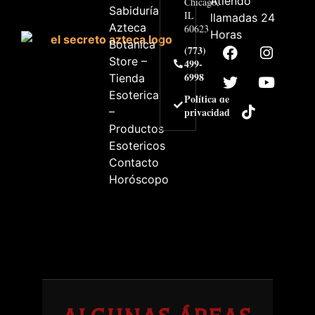
Atiendo
Chicago,
Sabiduría
IL
llamadas 24
Azteca
60623
Horas
Botanica
(773)
Store –
499-
6998
Tienda
Esoterica
Política de
–
privacidad
Productos
Esotericos
Contacto
Horóscopo