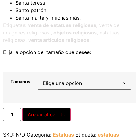
Santa teresa
Santo patrón
Santa marta y muchas más.
Etiquetas:
venta de estatuas religiosas
,
venta de
imagenes religiosas
,
objetos religiosos
, estatuas
religiosas,
venta articulos religiosos
.
Elija la opción del tamaño que desee:
Tamaños
Alternative:
Añadir al carrito
SKU:
N/D
Categoría:
Estatuas
Etiqueta:
estatuas