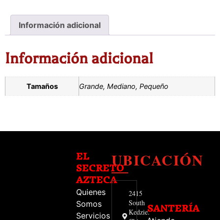
Información adicional
Información adicional
Tamaños
Grande, Mediano, Pequeño
UBICACIÓN
EL
SECRETO
AZTECA
Quienes
2415
South
Somos
SANTERÍA
Kedzie.
Servicios