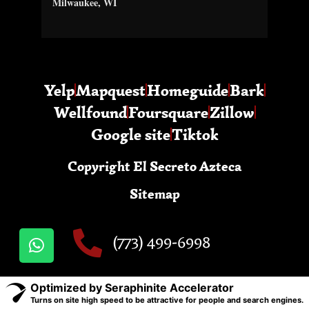
Milwaukee, WI
Yelp
Mapquest
Homeguide
Bark
Wellfound
Foursquare
Zillow
Google site
Tiktok
Copyright El Secreto Azteca
Sitemap
(773) 499-6998
Optimized by Seraphinite Accelerator
Turns on site high speed to be attractive for people and search engines.