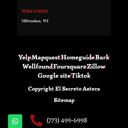
WISCONSIN
Milwaukee, WI
Yelp
Mapquest
Homeguide
Bark
Wellfound
Foursquare
Zillow
Google site
Tiktok
Copyright El Secreto Azteca
Sitemap
(773) 499-6998