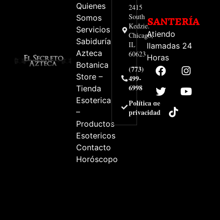
Quienes
2415
South
Somos
SANTERÍA
Kedzie.
Servicios
Atiendo
Chicago,
Sabiduría
IL
llamadas 24
Azteca
60623
Horas
Botanica
(773)
Store –
499-
6998
Tienda
Esoterica
Política de
–
privacidad
Productos
Esotericos
Contacto
Horóscopo