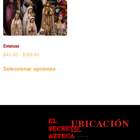
Estatuas
$
42.00
-
$
168.00
Seleccionar opciones
UBICACIÓN
EL
SECRETO
AZTECA