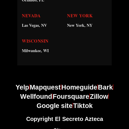
NEVADA
NEW YORK
Las Vegas, NV
New York, NY
WISCONSIN
Milwaukee, WI
Yelp
Mapquest
Homeguide
Bark
Wellfound
Foursquare
Zillow
Google site
Tiktok
Copyright El Secreto Azteca