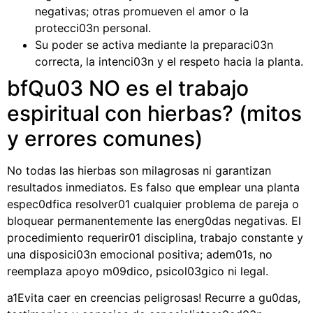
negativas; otras promueven el amor o la
protecci03n personal.
Su poder se activa mediante la preparaci03n
correcta, la intenci03n y el respeto hacia la planta.
bfQu03 NO es el trabajo
espiritual con hierbas? (mitos
y errores comunes)
No todas las hierbas son milagrosas ni garantizan
resultados inmediatos. Es falso que emplear una planta
espec0dfica resolver01 cualquier problema de pareja o
bloquear permanentemente las energ0das negativas. El
procedimiento requerir01 disciplina, trabajo constante y
una disposici03n emocional positiva; adem01s, no
reemplaza apoyo m09dico, psicol03gico ni legal.
a1Evita caer en creencias peligrosas! Recurre a gu0das,