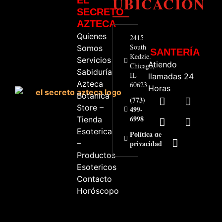
UBICACIÓN
SECRETO
AZTECA
Quienes
2415
South
Somos
SANTERÍA
Kedzie.
Servicios
Atiendo
Chicago,
Sabiduría
IL
llamadas 24
Azteca
60623
Horas
Botanica
(773)
Store –
499-
6998
Tienda
Esoterica
Política de
–
privacidad
Productos
Esotericos
Contacto
Horóscopo