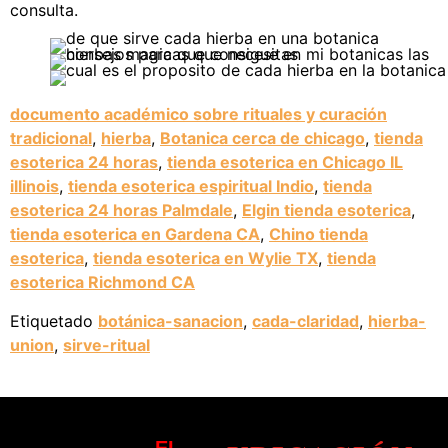
consulta.
documento académico sobre rituales y curación
tradicional
,
hierba
,
Botanica cerca de chicago
,
tienda
esoterica 24 horas
,
tienda esoterica en Chicago IL
illinois
,
tienda esoterica espiritual Indio
,
tienda
esoterica 24 horas Palmdale
,
Elgin tienda esoterica
,
tienda esoterica en Gardena CA
,
Chino tienda
esoterica
,
tienda esoterica en Wylie TX
,
tienda
esoterica Richmond CA
Etiquetado
botánica-sanacion
,
cada-claridad
,
hierba-
union
,
sirve-ritual
EL