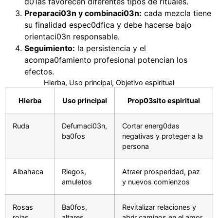
d01as favorecen diferentes tipos de rituales.
Preparaci03n y combinaci03n:
cada mezcla tiene
su finalidad espec0dfica y debe hacerse bajo
orientaci03n responsable.
Seguimiento:
la persistencia y el
acompa0famiento profesional potencian los
efectos.
Hierba, Uso principal, Objetivo espiritual
Hierba
Uso principal
Prop03sito espiritual
Ruda
Defumaci03n,
Cortar energ0das
ba0fos
negativas y proteger a la
persona
Albahaca
Riegos,
Atraer prosperidad, paz
amuletos
y nuevos comienzos
Rosas
Ba0fos,
Revitalizar relaciones y
rojas
altares
abrir caminos en el amor