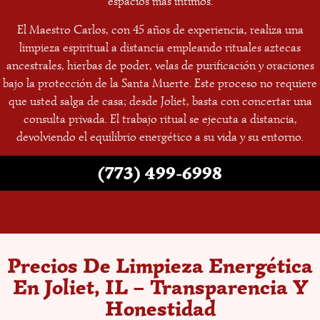
espacios más íntimos.
El Maestro Carlos, con 45 años de experiencia, realiza una
limpieza espiritual a distancia empleando rituales aztecas
ancestrales, hierbas de poder, velas de purificación y oraciones
bajo la protección de la Santa Muerte. Este proceso no requiere
que usted salga de casa; desde Joliet, basta con concertar una
consulta privada. El trabajo ritual se ejecuta a distancia,
devolviendo el equilibrio energético a su vida y su entorno.
(773) 499-6998
Precios De Limpieza Energética
En Joliet, IL – Transparencia Y
Honestidad