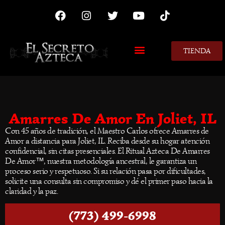
TIENDA
MIS CONSEJOS
Amarres De Amor En Joliet, IL
Con 45 años de tradición, el Maestro Carlos ofrece Amarres de
Amor a distancia para Joliet, IL. Reciba desde su hogar atención
confidencial, sin citas presenciales. El Ritual Azteca De Amarres
De Amor™, nuestra metodología ancestral, le garantiza un
proceso serio y respetuoso. Si su relación pasa por dificultades,
solicite una consulta sin compromiso y dé el primer paso hacia la
claridad y la paz.
(773) 499-6998