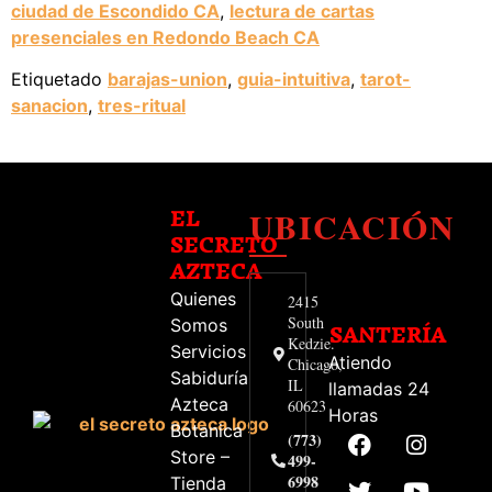
ciudad de Escondido CA
,
lectura de cartas
presenciales en Redondo Beach CA
Etiquetado
barajas-union
,
guia-intuitiva
,
tarot-
sanacion
,
tres-ritual
UBICACIÓN
EL
SECRETO
AZTECA
Quienes
2415
South
Somos
SANTERÍA
Kedzie.
Servicios
Atiendo
Chicago,
Sabiduría
IL
llamadas 24
Azteca
60623
Horas
Botanica
(773)
Store –
499-
6998
Tienda