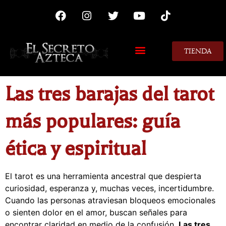
TIENDA
MIS CONSEJOS
Las tres barajas del tarot
más populares: guía
ética y espiritual
El tarot es una herramienta ancestral que despierta
curiosidad, esperanza y, muchas veces, incertidumbre.
Cuando las personas atraviesan bloqueos emocionales
o sienten dolor en el amor, buscan señales para
encontrar claridad en medio de la confusión.
Las tres