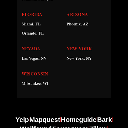
FLORIDA
ARIZONA
Miami, FL
Phoenix, AZ
Orlando, FL
NEVADA
NEW YORK
Las Vegas, NV
New York, NY
WISCONSIN
Milwaukee, WI
Yelp
Mapquest
Homeguide
Bark