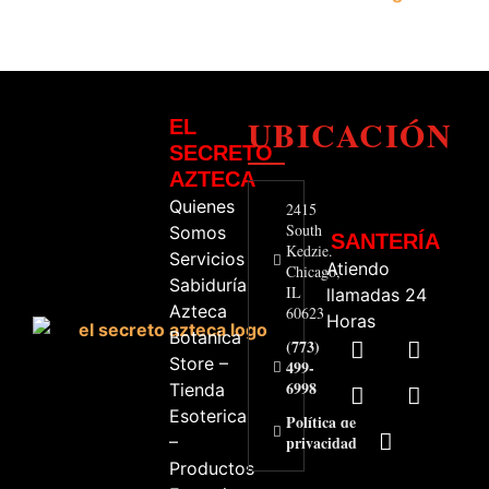
UBICACIÓN
EL
SECRETO
AZTECA
Quienes
2415
South
Somos
SANTERÍA
Kedzie.
Servicios
Atiendo
Chicago,
Sabiduría
IL
llamadas 24
Azteca
60623
Horas
Botanica
(773)
Store –
499-
6998
Tienda
Esoterica
Política de
–
privacidad
Productos