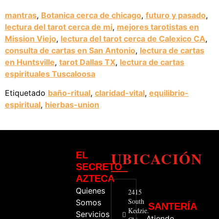
mantras
,
Botanica cerca de chicago
,
futuro y pasado
,
lectura del tarot cerca de mi
,
mejores tarotistas en
Mission Viejo
,
lectura del tarot cerca de Calexico CA
,
consulta de cartas en San Antonio
,
lectura de cartas
en Huntsville
,
tarot Dallas TX
,
lectura de cartas
espirituales Tuscaloosa
Etiquetado
baño-ritual
,
claridad-vital
,
equilibrio-
espiritual
,
hierbas-union
UBICACIÓN
EL
SECRETO
AZTECA
Quienes
2415
South
Somos
SANTERÍA
Kedzie.
Servicios
Atiendo