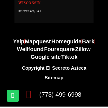
WISCONSIN
Milwaukee, WI
Yelp
Mapquest
Homeguide
Bark
Wellfound
Foursquare
Zillow
Google site
Tiktok
Copyright El Secreto Azteca
Sitemap
(773) 499-6998