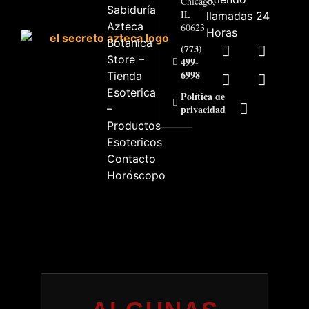
Chicago,
Sabiduría
IL
llamadas 24
Azteca
60623
Horas
Botanica
(773)
Store –
499-
6998
Tienda
Esoterica
Política de
–
privacidad
Productos
Esotericos
Contacto
Horóscopo