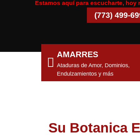
Estamos aquí para escucharte, hoy
(773) 499-6
AMARRES
Ataduras de Amor, Dominios,
Endulzamientos y más
Su Botanica E