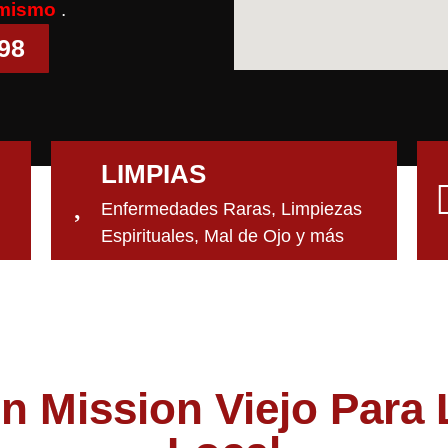
 mismo
.
998
LIMPIAS
Enfermedades Raras, Limpiezas
Espirituales, Mal de Ojo y más
n Mission Viejo Par