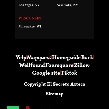
Las Vegas, NV
New York, NY
WISCONSIN
Milwaukee, WI
Yelp
Mapquest
Homeguide
Bark
Wellfound
Foursquare
Zillow
Google site
Tiktok
Copyright El Secreto Azteca
Sitemap