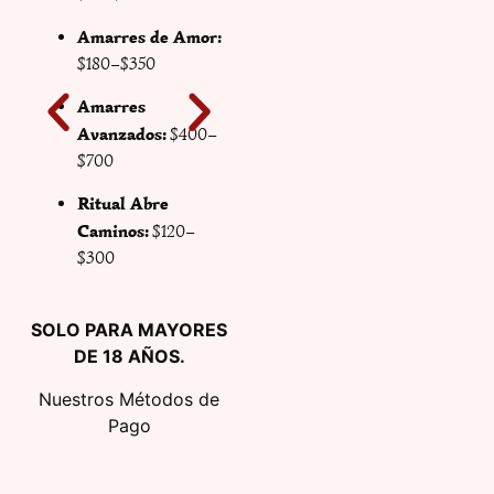
Trabajos Fuertes:
Amarres de Amor:
$800–$1,500
$180–$350
Limpias
Amarres
Espirituales:
$100–
Avanzados:
$400–
$180
$700
Protección / Corte
Ritual Abre
de Brujería:
$250–
Caminos:
$120–
$600
$300
SOLO PARA MAYORES
DE 18 AÑOS.
Nuestros Métodos de
Pago