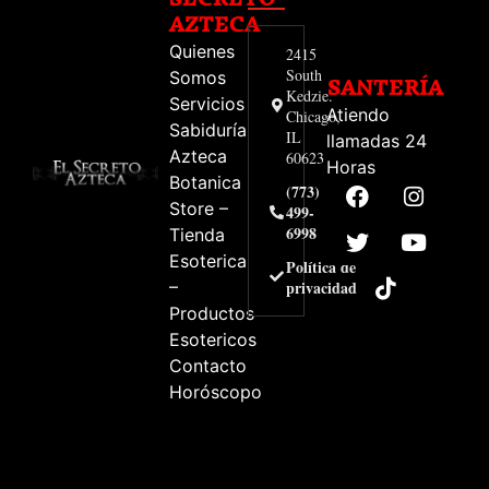
AZTECA
Quienes
2415
South
Somos
SANTERÍA
Kedzie.
Servicios
Atiendo
Chicago,
Sabiduría
IL
llamadas 24
Azteca
60623
Horas
Botanica
(773)
Store –
499-
6998
Tienda
Esoterica
Política de
–
privacidad
Productos
Esotericos
Contacto
Horóscopo