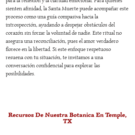
para la reflexión y la claridad emocional. Para quienes
específicas. En Maestro Carlos, evaluamos cuál
sienten afinidad, la Santa Muerte puede acompañar este
necesita tu situación actual en el contexto local.
proceso como una guía compasiva hacia la
introspección, ayudando a despejar obstáculos del
¿Qué debo esperar de
corazón sin forzar la voluntad de nadie. Este ritual no
una lectura de cartas?
asegura una reconciliación, pues el amor verdadero
florece en la libertad. Si este enfoque respetuoso
Proporciona claridad, no predicciones absolutas.
resuena con tu situación, te invitamos a una
Analiza caminos energéticos presentes. Para
conversación confidencial para explorar las
residentes del área, puede ofrecer perspectiva
posibilidades.
sobre relaciones, familia o decisiones, ayudando
a navegar la vida con mayor conciencia y
propósito.
¿Cómo sé si necesito
ayuda espiritual urgente?
Recursos De Nuestra Botanica En Temple,
TX
Si experimentas mala suerte persistente,
tensiones inexplicables en casa, o sueños