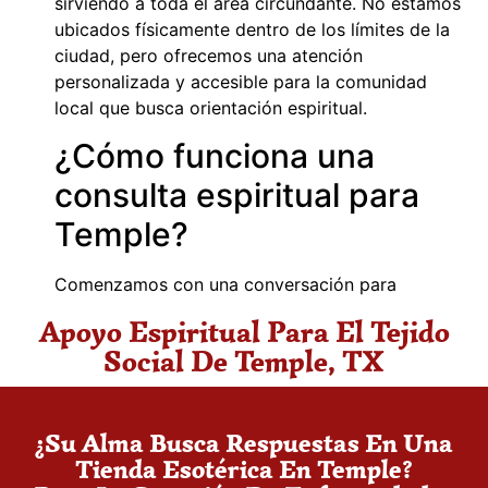
sirviendo a toda el área circundante. No estamos
ubicados físicamente dentro de los límites de la
ciudad, pero ofrecemos una atención
personalizada y accesible para la comunidad
local que busca orientación espiritual.
¿Cómo funciona una
consulta espiritual para
Temple?
Comenzamos con una conversación para
entender tu situación única. Para muchos en
Apoyo Espiritual Para El Tejido
nuestra comunidad, con sus raíces y desafíos
Social De Temple, TX
diarios, esto permite una guía precisa. Luego,
determinamos si se necesita una limpia, lectura o
un trabajo más específico.
¿Su Alma Busca Respuestas En Una
¿Qué productos ayudan
Tienda Esotérica En Temple?