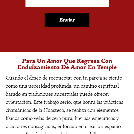
protección. El enfoque se adapta a los desafíos
económicos y dinámicas profesionales
específicas de esta región.
Enviar
¿Son discretos con los
servicios de amor?
La privacidad es primordial. Entendemos la
Para Un Amor Que Regresa Con
importancia de la confidencialidad en una
Endulzamiento De Amor En Temple
comunidad cercana como la de Temple. Todos
los servicios, incluidos los trabajos de amor, se
Cuando el deseo de reconectar con tu pareja se siente
manejan con el máximo respeto y discreción.
como una necesidad profunda, un camino espiritual
¿Hay diferencia entre una
basado en tradiciones ancestrales puede ofrecer
orientación. Este trabajo serio, que honra las prácticas
limpia y un despojo?
chamánicas de la Huasteca, se realiza con elementos
físicos como velas de cera pura, hierbas específicas y
Una limpia general renueva tu energía, ideal para
oraciones consagradas, enfocado en crear un espacio
el agotamiento cotidiano. Un despojo es más
profundo, para remover influencias negativas