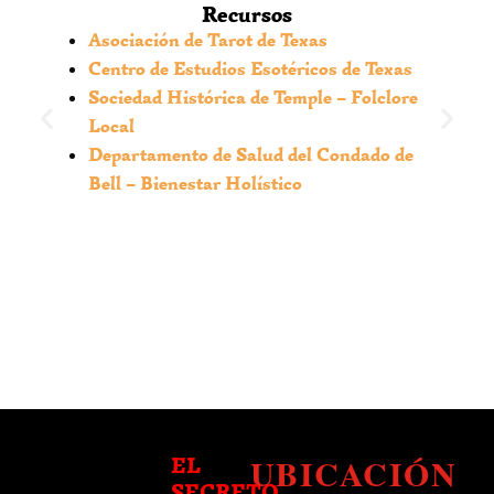
después de un ritual?
Recursos
Asociación de Tarot de Texas
Sí, el seguimiento es crucial. Te orientamos sobre
Centro de Estudios Esotéricos de Texas
señales a observar y podemos sugerir
Sociedad Histórica de Temple – Folclore
mantenimiento con elementos como sales
Local
rituales o incienso de mirra para sostener la
Departamento de Salud del Condado de
energía positiva en tu entorno de vida en el área
Bell – Bienestar Holístico
de Temple.
UBICACIÓN
EL
SECRETO