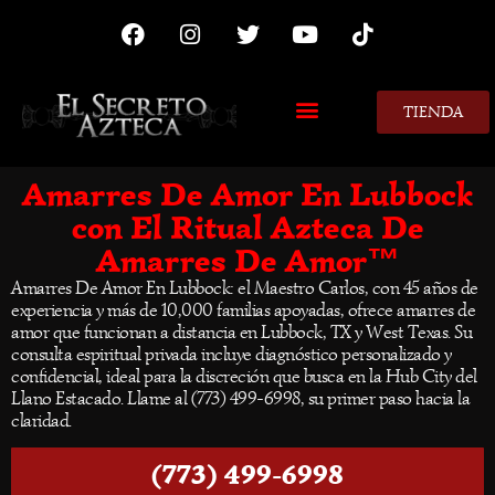
TIENDA
MIS CONSEJOS
Amarres De Amor En Lubbock
con El Ritual Azteca De
Amarres De Amor™
Amarres De Amor En Lubbock: el Maestro Carlos, con 45 años de
experiencia y más de 10,000 familias apoyadas, ofrece amarres de
amor que funcionan a distancia en Lubbock, TX y West Texas. Su
consulta espiritual privada incluye diagnóstico personalizado y
confidencial, ideal para la discreción que busca en la Hub City del
Llano Estacado. Llame al (773) 499-6998, su primer paso hacia la
claridad.
(773) 499-6998