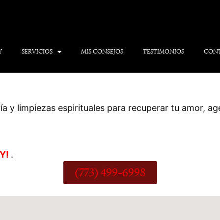
Y
SERVICIOS
MIS CONSEJOS
TESTIMONIOS
CON
 y limpiezas espirituales para recuperar tu amor, ag
OY!
.
(773) 499-6998