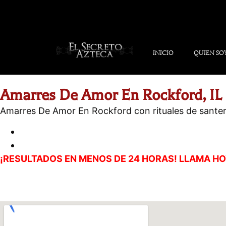
INICIO
QUIEN SO
Amarres De Amor En Rockford, IL
Amarres De Amor En Rockford con rituales de santería
DIRECCIÓN
Horario:
Lunes a Domingo 24 Horas
¡RESULTADOS EN MENOS DE 24 HORAS! LLAMA H