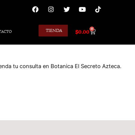
0
TIENDA
$
0.00
TACTO
enda tu consulta en Botanica El Secreto Azteca.