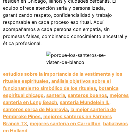
residen en Chicago, Illinois y ciudades cercanas. El
equipo ofrece atención seria y personalizada,
garantizando respeto, confidencialidad y trabajo
responsable en cada proceso espiritual. Aquí
acompañamos a cada persona con empatía, sin
promesas falsas, combinando conocimiento ancestral y
ética profesional.
estudios sobre la importancia de la vestimenta y los
rituales espirituales
,
análisis objetivos sobre el
funcionamiento simbólico de los rituales
,
botanica
espiritual chicago
,
santeria
,
santeros buenos
,
mejores
santeria en Long Beach
,
santeria Mundelein IL
,
santeros cerca de Monrovia
,
la mejor santeria de
Pembroke Pines
,
mejores santeros en Farmers
Branch TX
,
mejores santeria en Carrollton
,
babalawos
en Holland