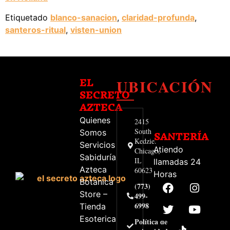
Etiquetado
blanco-sanacion
,
claridad-profunda
,
santeros-ritual
,
visten-union
UBICACIÓN
EL
SECRETO
AZTECA
Quienes
2415
South
Somos
SANTERÍA
Kedzie.
Servicios
Atiendo
Chicago,
Sabiduría
IL
llamadas 24
Azteca
60623
Horas
Botanica
(773)
Store –
499-
6998
Tienda
Esoterica
Política de