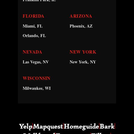
FLORIDA
ARIZONA
Miami, FL
Phoenix, AZ
Orlando, FL
NEVADA
NEW YORK
Las Vegas, NV
New York, NY
WISCONSIN
Milwaukee, WI
Yelp
Mapquest
Homeguide
Bark