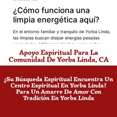
¿Cómo funciona una
limpia energética aquí?
En el entorno familiar y tranquilo de Yorba Linda,
las limpias buscan disipar energías pesadas
acumuladas. Utilizamos hierbas como ruda y
Apoyo Espiritual Para La
romero, adaptando el ritual a las necesidades
específicas de cada persona para restaurar el
Comunidad De Yorba Linda, CA
equilibrio.
¿Puedo consultar sobre
¿Su Búsqueda Espiritual Encuentra Un
problemas familiares?
Centro Espiritual En Yorba Linda?
Para Un Amarre De Amor Con
Sí, es común en comunidades como Yorba Linda.
Tradición En Yorba Linda
Ofrecemos orientación espiritual y lecturas de
cartas para abordar tensiones familiares,
proporcionando claridad y perspectivas basadas