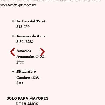
orientación que necesita.
Lectura del Tarot:
Amarres
Permanentes /
$45–$70
Trabajos Fuertes:
Amarres de Amor:
$800–$1,500
$180–$350
Limpias
Amarres
Espirituales:
$100–
Avanzados:
$400–
$180
$700
Protección / Corte
Ritual Abre
de Brujería:
$250–
Caminos:
$120–
$600
$300
SOLO PARA MAYORES
DE 18 AÑOS.