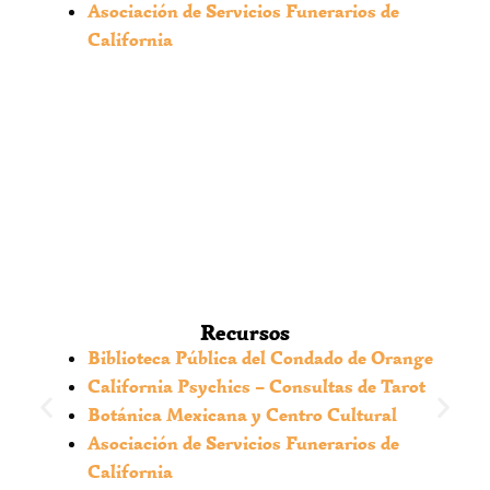
o profesionales comunes en esta área, una
Asociación de Servicios Funerarios de
lectura ofrece dirección. Es un primer paso para
California
obtener claridad espiritual sobre tu camino
actual.
¿La Santería se adapta a
mi vida aquí?
Las tradiciones como la Santería ofrecen
herramientas espirituales universales. El Maestro
Carlos guía su aplicación de manera que resuene
con tu vida en Yorba Linda, integrando sabiduría
Recursos
ancestral al contexto moderno.
Biblioteca Pública del Condado de Orange
California Psychics – Consultas de Tarot
Botánica Mexicana y Centro Cultural
Asociación de Servicios Funerarios de
California