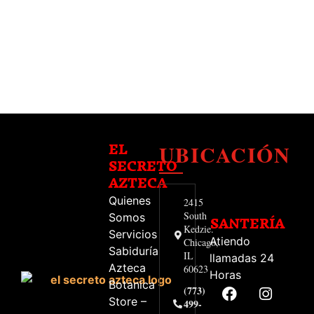
UBICACIÓN
EL
SECRETO
AZTECA
Quienes
2415
South
Somos
SANTERÍA
Kedzie.
Servicios
Atiendo
Chicago,
Sabiduría
IL
llamadas 24
Azteca
60623
Horas
Botanica
(773)
Store –
499-