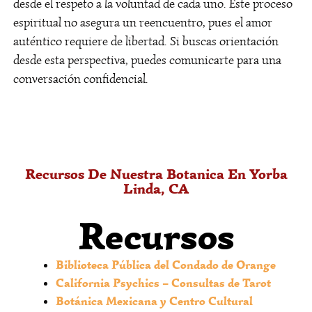
desde el respeto a la voluntad de cada uno. Este proceso
tu situación en Yorba Linda, asegurando que
espiritual no asegura un reencuentro, pues el amor
comprendas el camino espiritual elegido.
auténtico requiere de libertad. Si buscas orientación
¿Usan productos
desde esta perspectiva, puedes comunicarte para una
conversación confidencial.
específicos en sus
rituales?
Sí, trabajamos con elementos como velas
preparadas, aceites rituales y palo santo.
Recursos De Nuestra Botanica En Yorba
Seleccionamos y consagramos cada material
Linda, CA
para apoyar la intención de tu trabajo,
respetando las tradiciones.
Recursos
¿Cómo sé si necesito una
lectura de cartas?
Biblioteca Pública del Condado de Orange
California Psychics – Consultas de Tarot
Si enfrentas confusión en decisiones personales
Botánica Mexicana y Centro Cultural