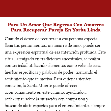
entendimiento para residentes del área.
¿Es privada la consulta
para Amarres De Amor En
Para Un Amor Que Regresa Con Amarres
Para Recuperar Pareja En Yorba Linda
Yorba Linda?
Cuando el deseo de recuperar a esa persona especial
Absolutamente. La discreción es fundamental.
llena tus pensamientos, un amarre de amor puede ser
Cada sesión es confidencial, permitiéndote
una expresión espiritual de esa intención profunda. Este
explorar estas necesidades espirituales
ritual, arraigado en tradiciones ancestrales, se realiza
personales en un espacio seguro y respetuoso,
con seriedad utilizando elementos como velas de cera,
cercano a tu comunidad.
hierbas específicas y palabras de poder, honrando el
¿Qué diferencia un
sentimiento que te motiva. Para quienes sienten
amarre de un conjuro?
conexión, la Santa Muerte puede ofrecer
acompañamiento en este camino, ayudando a
Un amarre busca unir voluntades, mientras un
reflexionar sobre la situación con compasión y
conjuro puede tener diversos propósitos. En
buscando abrir espacios para el entendimiento, siempre
Maestro Carlos, explicamos cada proceso para