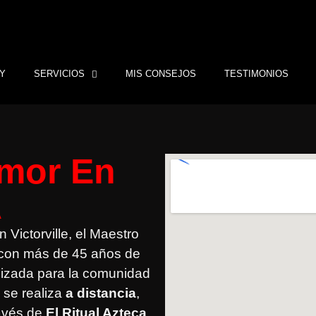
Y
SERVICIOS
MIS CONSEJOS
TESTIMONIOS
mor En
A
Victorville, el Maestro
l con más de 45 años de
lizada para la comunidad
n se realiza
a distancia
,
ravés de
El Ritual Azteca