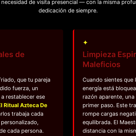
 necesidad de visita presencial — con la misma profu
dedicación de siempre.
✦
ales de
Limpieza Espi
Maleficios
friado, que tu pareja
Cuando sientes que l
dido fuerza, un
energía está bloquea
a restablecer ese
razón aparente, una l
El Ritual Azteca De
primer paso. Este tr
arlos trabaja cada
rompe cargas negati
 personalizado,
equilibrada. El Maest
 de cada persona.
distancia con la mis