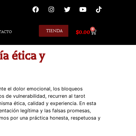
0
TIENDA
$
0.00
TACTO
a ética y
nte el dolor emocional, los bloqueos
de vulnerabilidad, recurren al tarot
isma ética, calidad y experiencia. En esta
ientación legítima y las falsas promesas,
amos por una práctica honesta, respetuosa y