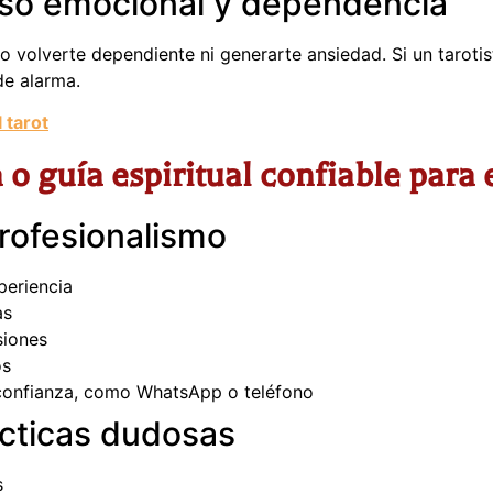
so emocional y dependencia
o volverte dependiente ni generarte ansiedad. Si un tarot
de alarma.
 tarot
o guía espiritual confiable para e
rofesionalismo
periencia
as
siones
os
 confianza, como WhatsApp o teléfono
ácticas dudosas
s