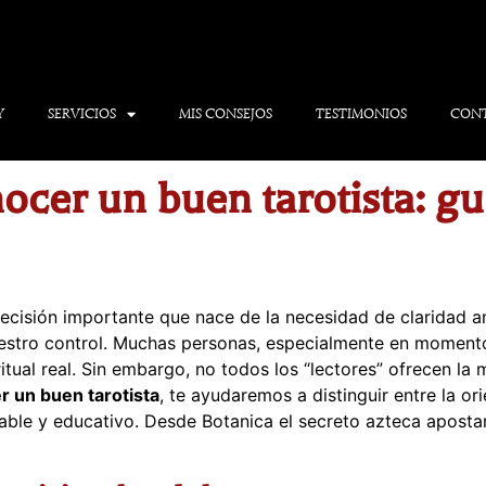
Y
SERVICIOS
MIS CONSEJOS
TESTIMONIOS
CON
cer un buen tarotista: guí
decisión importante que nace de la necesidad de claridad a
stro control. Muchas personas, especialmente en momentos 
ual real. Sin embargo, no todos los “lectores” ofrecen la m
r un buen tarotista
, te ayudaremos a distinguir entre la or
sable y educativo. Desde Botanica el secreto azteca apost