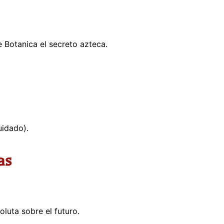
 Botanica el secreto azteca.
uidado).
as
luta sobre el futuro.