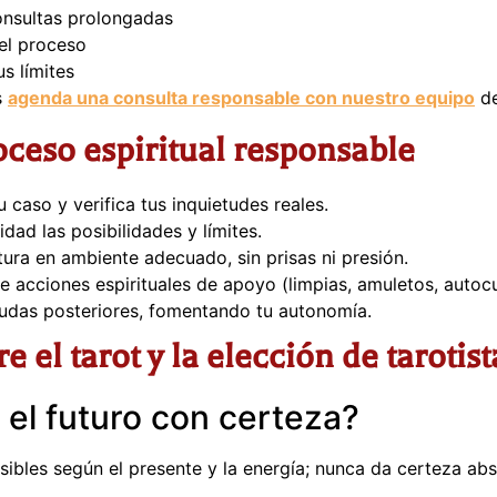
onsultas prolongadas
 el proceso
s límites
s
agenda una consulta responsable con nuestro equipo
de
oceso espiritual responsable
u caso y verifica tus inquietudes reales.
dad las posibilidades y límites.
tura en ambiente adecuado, sin prisas ni presión.
e acciones espirituales de apoyo (limpias, amuletos, autoc
udas posteriores, fomentando tu autonomía.
 el tarot y la elección de tarotist
 el futuro con certeza?
ibles según el presente y la energía; nunca da certeza abso