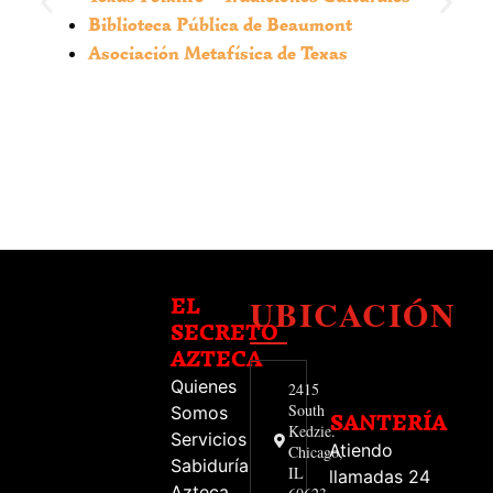
Biblioteca Pública de Beaumont
Asociación Metafísica de Texas
UBICACIÓN
EL
SECRETO
AZTECA
Quienes
2415
South
Somos
SANTERÍA
Kedzie.
Servicios
Atiendo
Chicago,
Sabiduría
IL
llamadas 24
Azteca