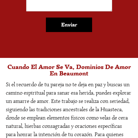
¿Ofrecen consultas
privadas para residentes
del área?
Enviar
Absolutamente. Entendemos la necesidad de
discreción en una ciudad con vecindarios
cercanos. Las consultas son confidenciales,
ofreciendo un espacio seguro para discutir tus
Cuando El Amor Se Va, Dominios De Amor
preocupaciones espirituales sin juicios,
En Beaumont
adaptándonos a la dinámica local.
Si el recuerdo de tu pareja no te deja en paz y buscas un
¿Cómo diferencian un
camino espiritual para sanar esa herida, puedes explorar
maleficio real de mala
un amarre de amor. Este trabajo se realiza con seriedad,
suerte?
siguiendo las tradiciones ancestrales de la Huasteca,
donde se emplean elementos físicos como velas de cera
Un maleficio suele manifestarse con patrones
natural, hierbas consagradas y oraciones específicas
repetitivos de desgracia, pesadillas o tensión
para honrar la intención de tu corazón. Para quienes