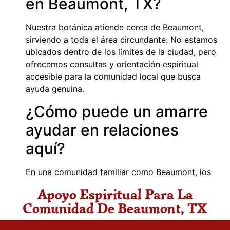
en Beaumont, TX?
Nuestra botánica atiende cerca de Beaumont,
sirviendo a toda el área circundante. No estamos
ubicados dentro de los límites de la ciudad, pero
ofrecemos consultas y orientación espiritual
accesible para la comunidad local que busca
ayuda genuina.
¿Cómo puede un amarre
ayudar en relaciones
aquí?
En una comunidad familiar como Beaumont, los
Amarres De Amor En Beaumont buscan
Apoyo Espiritual Para La
fortalecer vínculos existentes, no forzar lo
Comunidad De Beaumont, TX
imposible. Maestro Carlos evalúa la energía de la
pareja para orientar un trabajo que promueva la