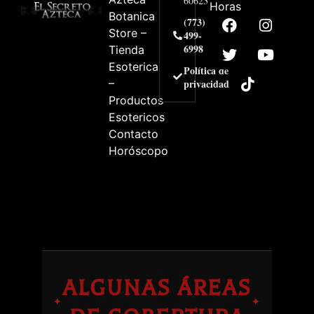
60623
Horas
Botanica
(773)
Store –
499-
6998
Tienda
Esoterica
Política de
–
privacidad
Productos
Esotericos
Contacto
Horóscopo
ALGUNAS ÁREAS
✦
✦