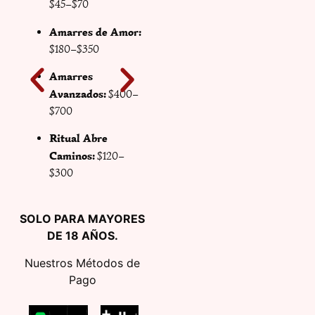
Permanentes /
$45–$70
Trabajos Fuertes:
Amarres de Amor:
$800–$1,500
$180–$350
Limpias
Amarres
Espirituales:
$100–
Avanzados:
$400–
$180
$700
Protección / Corte
Ritual Abre
de Brujería:
$250–
Caminos:
$120–
$600
$300
SOLO PARA MAYORES
DE 18 AÑOS.
Nuestros Métodos de
Pago