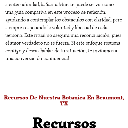
constante en el hogar. Maestro Carlos utiliza
sienten afinidad, la Santa Muerte puede servir como
lectura de cartas y diagnóstico energético para
una guía compasiva en este proceso de reflexión,
identificar su origen y diferenciarlo de simples
ayudando a contemplar los obstáculos con claridad, pero
rachas difíciles.
siempre respetando la voluntad y libertad de cada
¿Qué productos usan
persona. Este ritual no asegura una reconciliación, pues
para alejamientos en esta
el amor verdadero no se fuerza. Si este enfoque resuena
contigo y deseas hablar de tu situación, te invitamos a
comunidad?
una conversación confidencial.
Para alejamientos de influencias negativas,
podemos recomendar velones de despojo, sales
rituales o baños con hierbas específicas. Estos
elementos, consagrados, ayudan a crear una
barrera protectora alrededor de tu persona y tu
Recursos De Nuestra Botanica En Beaumont,
vivienda.
TX
¿La Santa Muerte es
Recursos
compatible con mi fe