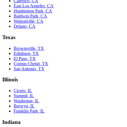
Calexico, CA
East Los Angeles, CA
Huntington Park, CA
Baldwin Park, CA
Watsonville, CA
Delano, CA
Texas
Brownsville, TX
Edinburg, TX
El Paso, TX
Corpus Christi, TX
San Antonio, TX
Illinois
Cicero, IL
Summit, IL
Waukegan, IL
Berwyn, IL
Franklin Park, IL
Indiana