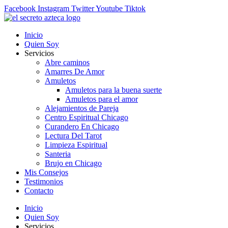
Ir
Facebook
Instagram
Twitter
Youtube
Tiktok
al
contenido
Inicio
Quien Soy
Servicios
Abre caminos
Amarres De Amor
Amuletos
Amuletos para la buena suerte
Amuletos para el amor
Alejamientos de Pareja
Centro Espiritual Chicago
Curandero En Chicago
Lectura Del Tarot
Limpieza Espiritual
Santeria
Brujo en Chicago
Mis Consejos
Testimonios
Contacto
Inicio
Quien Soy
Servicios