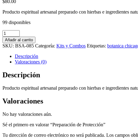
$
80.00
Producto espiritual artesanal preparado con hierbas e ingredientes natu
99 disponibles
Preparación
de
Añadir al carrito
Protección
SKU:
BSA-085
Categoría:
Kits y Combos
Etiquetas:
botanica chicag
cantidad
Descripción
Valoraciones (0)
Descripción
Producto espiritual artesanal preparado con hierbas e ingredientes natur
Valoraciones
No hay valoraciones aún.
Sé el primero en valorar “Preparación de Protección”
Tu dirección de correo electrónico no será publicada.
Los campos obli