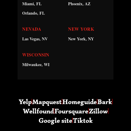
Miami, FL
Phoenix, AZ
Orlando, FL
NEVADA
NEW YORK
Las Vegas, NV
New York, NY
WISCONSIN
Milwaukee, WI
Yelp
Mapquest
Homeguide
Bark
Wellfound
Foursquare
Zillow
Google site
Tiktok