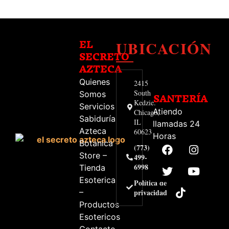
UBICACIÓN
EL
SECRETO
AZTECA
Quienes
2415
South
Somos
SANTERÍA
Kedzie.
Servicios
Atiendo
Chicago,
Sabiduría
IL
llamadas 24
Azteca
60623
Horas
Botanica
(773)
Store –
499-
6998
Tienda
Esoterica
Política de
–
privacidad
Productos
Esotericos
Contacto