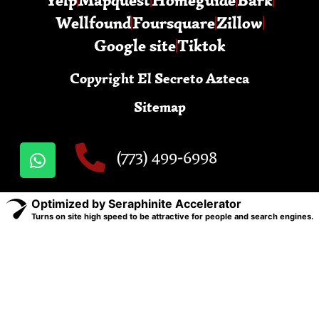
Yelp
Mapquest
Homeguide
Bark
Wellfound
Foursquare
Zillow
Google site
Tiktok
Copyright El Secreto Azteca
Sitemap
(773) 499-6998
Optimized by Seraphinite Accelerator
Turns on site high speed to be attractive for people and search engines.