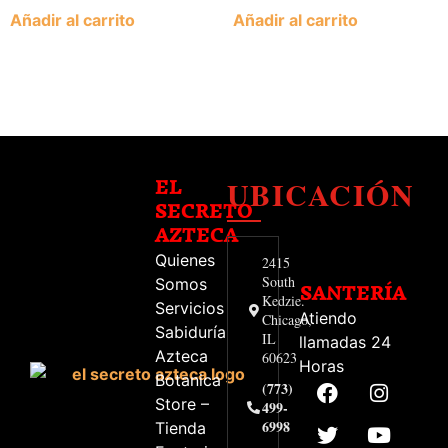
Añadir al carrito
Añadir al carrito
UBICACIÓN
EL
SECRETO
AZTECA
Quienes
2415
South
Somos
SANTERÍA
Kedzie.
Servicios
Atiendo
Chicago,
Sabiduría
IL
llamadas 24
Azteca
60623
Horas
Botanica
(773)
Store –
499-
6998
Tienda