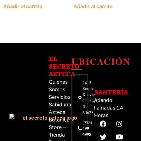
Añadir al carrito
Añadir al carrito
UBICACIÓN
EL
SECRETO
AZTECA
Quienes
2415
South
Somos
SANTERÍA
Kedzie.
Servicios
Atiendo
Chicago,
Sabiduría
IL
llamadas 24
Azteca
60623
Horas
Botanica
(773)
Store –
499-
6998
Tienda