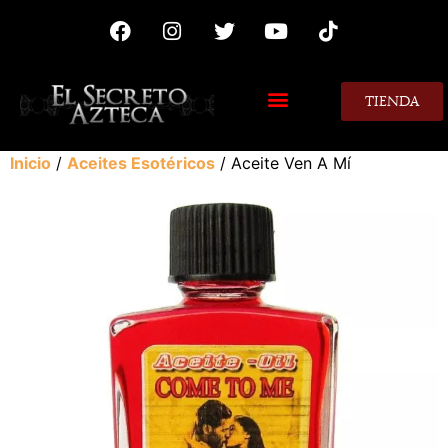
TIENDA
MIS CONSEJOS
Inicio
/
Aceites Esotéricos
/ Aceite Ven A Mí