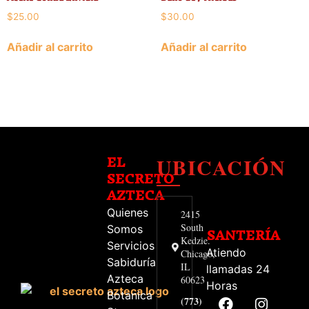
$
25.00
$
30.00
Añadir al carrito
Añadir al carrito
UBICACIÓN
EL
SECRETO
AZTECA
Quienes
2415
South
Somos
SANTERÍA
Kedzie.
Servicios
Atiendo
Chicago,
Sabiduría
IL
llamadas 24
Azteca
60623
Horas
Botanica
(773)