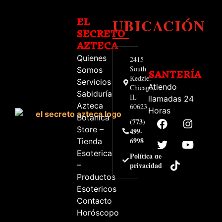
UBICACIÓN
EL
SECRETO
AZTECA
Quienes
2415
South
Somos
SANTERÍA
Kedzie.
Servicios
Atiendo
Chicago,
Sabiduría
IL
llamadas 24
Azteca
60623
Horas
Botanica
(773)
Store –
499-
6998
Tienda
Esoterica
Política de
–
privacidad
Productos
Esotericos
Contacto
Horóscopo