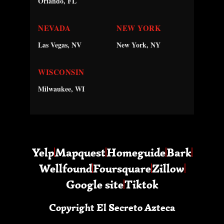
Orlando, FL
NEVADA
NEW YORK
Las Vegas, NV
New York, NY
WISCONSIN
Milwaukee, WI
Yelp
Mapquest
Homeguide
Bark
Wellfound
Foursquare
Zillow
Google site
Tiktok
Copyright El Secreto Azteca