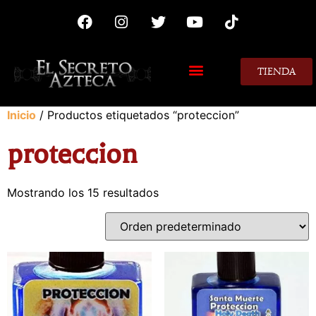
TIENDA
MIS CONSEJOS
Inicio
/ Productos etiquetados “proteccion”
proteccion
Mostrando los 15 resultados