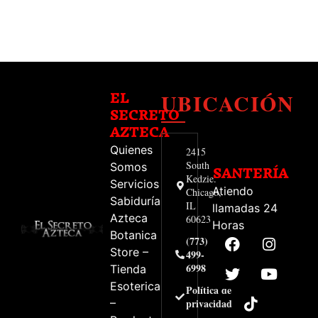
UBICACIÓN
EL
SECRETO
AZTECA
Quienes
2415
South
Somos
SANTERÍA
Kedzie.
Servicios
Atiendo
Chicago,
Sabiduría
IL
llamadas 24
Azteca
60623
Horas
Botanica
(773)
Store –
499-
6998
Tienda
Esoterica
Política de
–
privacidad