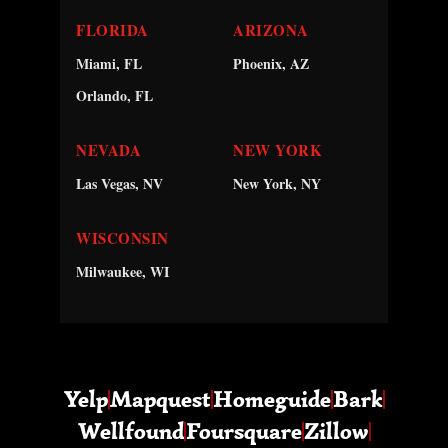
FLORIDA
ARIZONA
Miami, FL
Phoenix, AZ
Orlando, FL
NEVADA
NEW YORK
Las Vegas, NV
New York, NY
WISCONSIN
Milwaukee, WI
Yelp
Mapquest
Homeguide
Bark
Wellfound
Foursquare
Zillow