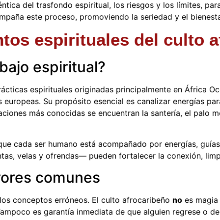
éntica del trasfondo espiritual, los riesgos y los límites, 
paña este proceso, promoviendo la seriedad y el bienestar 
os espirituales del culto 
bajo espiritual?
ácticas espirituales originadas principalmente en África O
 europeas. Su propósito esencial es canalizar energías para 
taciones más conocidas se encuentran la santería, el palo mo
 que cada ser humano está acompañado por energías, guías o
ntas, velas y ofrendas— pueden fortalecer la conexión, limpi
rores comunes
e los conceptos erróneos. El culto afrocaribeño
no
es magia 
Tampoco es garantía inmediata de que alguien regrese o de