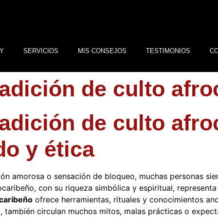
Y
SERVICIOS
MIS CONSEJOS
TESTIMONIOS
C
adición de culto afr
adición de culto afro
do y ética
ión amorosa o sensación de bloqueo, muchas personas sien
frocaribeño, con su riqueza simbólica y espiritual, represe
ocaribeño
ofrece herramientas, rituales y conocimientos anc
 también circulan muchos mitos, malas prácticas o expecta