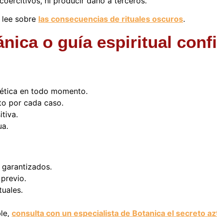
coercitivos, ni producir daño a terceros.
, lee sobre
las consecuencias de rituales oscuros
.
nica o guía espiritual conf
y ética en todo momento.
to por cada caso.
tiva.
ua.
 garantizados.
 previo.
uales.
ble,
consulta con un especialista de Botanica el secreto a