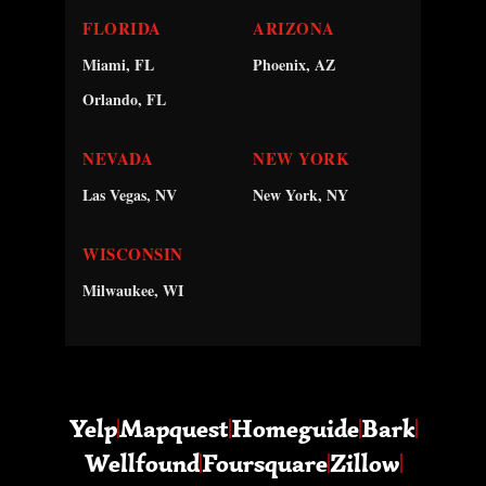
FLORIDA
ARIZONA
Miami, FL
Phoenix, AZ
Orlando, FL
NEVADA
NEW YORK
Las Vegas, NV
New York, NY
WISCONSIN
Milwaukee, WI
Yelp
Mapquest
Homeguide
Bark
Wellfound
Foursquare
Zillow