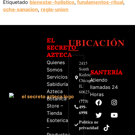
Etiquetado
bienestar-holistico
,
fundamentos-ritual
,
ocha-sanacion
,
regla-union
UBICACIÓN
EL
SECRETO
AZTECA
Quienes
2415
South
Somos
SANTERÍA
Kedzie.
Servicios
Atiendo
Chicago,
Sabiduría
IL
llamadas 24
Azteca
60623
Horas
Botanica
(773)
Store –
499-
6998
Tienda
Esoterica
Política de
–
privacidad
Productos