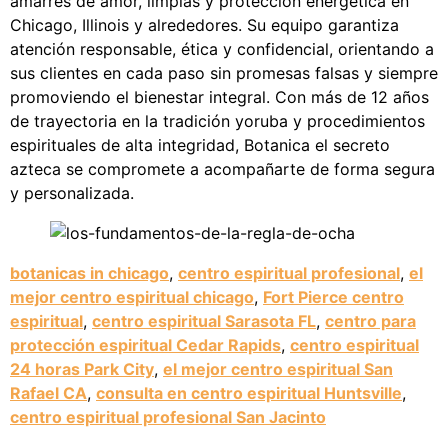
amarres de amor, limpias y protección energética en
Chicago, Illinois y alrededores. Su equipo garantiza
atención responsable, ética y confidencial, orientando a
sus clientes en cada paso sin promesas falsas y siempre
promoviendo el bienestar integral. Con más de 12 años
de trayectoria en la tradición yoruba y procedimientos
espirituales de alta integridad, Botanica el secreto
azteca se compromete a acompañarte de forma segura
y personalizada.
botanicas in chicago
,
centro espiritual profesional
,
el
mejor centro espiritual chicago
,
Fort Pierce centro
espiritual
,
centro espiritual Sarasota FL
,
centro para
protección espiritual Cedar Rapids
,
centro espiritual
24 horas Park City
,
el mejor centro espiritual San
Rafael CA
,
consulta en centro espiritual Huntsville
,
centro espiritual profesional San Jacinto