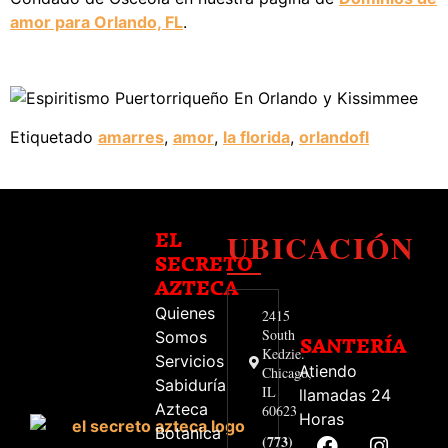
amor para Orlando, FL
.
Etiquetado
amarres
,
amor
,
la florida
,
orlandofl
UBICACIÓN
EL
SECRETO
AZTECA
Quienes
2415
South
Somos
SANTERÍA
Kedzie.
Servicios
Atiendo
Chicago,
Sabiduría
IL
llamadas 24
Azteca
60623
Horas
Botanica
(773)