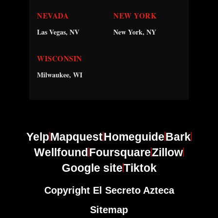
NEVADA
NEW YORK
Las Vegas, NV
New York, NY
WISCONSIN
Milwaukee, WI
Yelp
Mapquest
Homeguide
Bark
Wellfound
Foursquare
Zillow
Google site
Tiktok
Copyright El Secreto Azteca
Sitemap