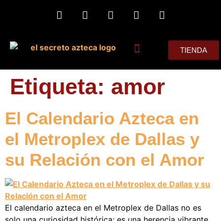
TIENDA
MIS CONSEJOS
Etiqueta:
amor
El Calendario Azteca en
el Metroplex de Dallas y
su Relación con el Amor
El calendario azteca en el Metroplex de Dallas no es
solo una curiosidad histórica; es una herencia vibrante