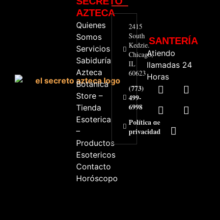
SECRETO
AZTECA
Quienes
2415
South
Somos
SANTERÍA
Kedzie.
Servicios
Atiendo
Chicago,
Sabiduría
IL
llamadas 24
Azteca
60623
Horas
Botanica
(773)
Store –
499-
6998
Tienda
Esoterica
Política de
–
privacidad
Productos
Esotericos
Contacto
Horóscopo