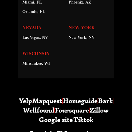
Miami, FL
Phoenix, AZ
Orlando, FL
NEVADA
NEW YORK
Las Vegas, NV
New York, NY
WISCONSIN
Milwaukee, WI
Yelp
Mapquest
Homeguide
Bark
Wellfound
Foursquare
Zillow
Google site
Tiktok