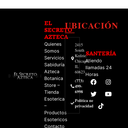
UBICACIÓN
EL
SECRETO
AZTECA
Quienes
2415
South
Somos
SANTERÍA
Kedzie.
Servicios
Atiendo
Chicago,
Sabiduría
IL
llamadas 24
Azteca
60623
Horas
Botanica
(773)
Store –
499-
6998
Tienda
Esoterica
Política de
–
privacidad
Productos
Esotericos
Contacto