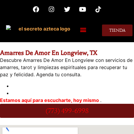
TIENDA
MIS CONSEJOS
Amarres De Amor En Longview, TX
Descubre Amarres De Amor En Longview con servicios de
amarres, tarot y limpiezas espirituales para recuperar tu
paz y felicidad. Agenda tu consulta.
DIRECCIÓN
Horario:
Lunes a Domingo 24 Horas
Estamos aquí para escucharte, hoy mismo
.
(773) 499-6998