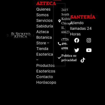
AZTECA
Quienes
2415
South
Somos
SANTERÍA
Kedzie.
Servicios
Atiendo
Chicago,
Sabiduría
IL
llamadas 24
Azteca
60623
Horas
Botanica
(773)
Store –
499-
6998
Tienda
Esoterica
Política de
–
privacidad
Productos
Esotericos
Contacto
Horóscopo