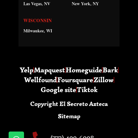
Las Vegas, NV
New York, NY
WISCONSIN
Milwaukee, WI
Yelp
Mapquest
Homeguide
Bark
Wellfound
Foursquare
Zillow
Google site
Tiktok
Copyright El Secreto Azteca
Sitemap