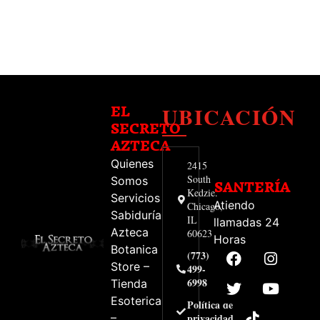
UBICACIÓN
EL
SECRETO
AZTECA
Quienes
2415
South
Somos
SANTERÍA
Kedzie.
Servicios
Atiendo
Chicago,
Sabiduría
IL
llamadas 24
Azteca
60623
Horas
Botanica
(773)
Store –
499-
6998
Tienda
Esoterica
Política de
–
privacidad