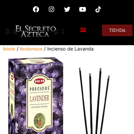
TIENDA
MIS CONSEJOS
Inicio
/
Inciensos
/ Incienso de Lavanda