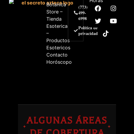
Horas
Botanica
(773)
Store –
499-
6998
Tienda
Esoterica
Política de
–
privacidad
Productos
Esotericos
Contacto
Horóscopo
ALGUNAS ÁREAS
✦
✦
DE COBERTURA