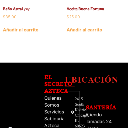
Baño Astral 7×7
Aceite Buena Fortuna
$
35.00
$
25.00
Añadir al carrito
Añadir al carrito
UBICACIÓN
EL
SECRETO
AZTECA
Quienes
2415
South
Somos
SANTERÍA
Kedzie.
Servicios
Atiendo
Chicago,
Sabiduría
IL
llamadas 24
Azteca
60623