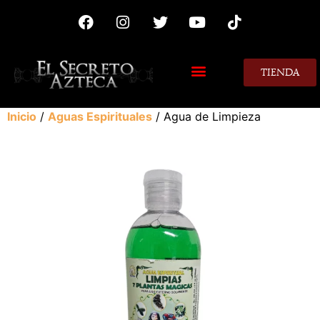
TIENDA
MIS CONSEJOS
Inicio
/
Aguas Espirituales
/ Agua de Limpieza