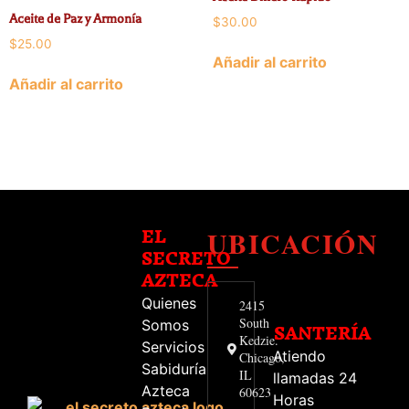
Aceite de Paz y Armonía
$
30.00
$
25.00
Añadir al carrito
Añadir al carrito
UBICACIÓN
EL
SECRETO
AZTECA
Quienes
2415
South
Somos
SANTERÍA
Kedzie.
Servicios
Atiendo
Chicago,
Sabiduría
IL
llamadas 24
Azteca
60623
Horas