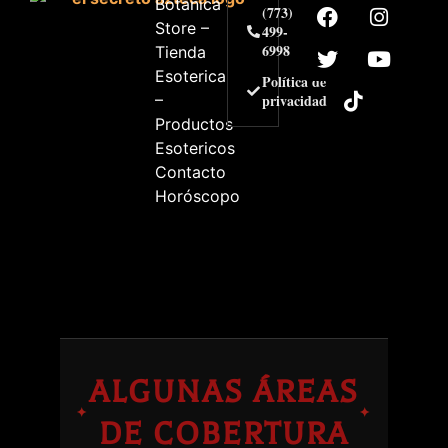
Botanica
(773)
Store –
499-
6998
Tienda
Esoterica
Política de
–
privacidad
Productos
Esotericos
Contacto
Horóscopo
ALGUNAS ÁREAS
✦
✦
DE COBERTURA