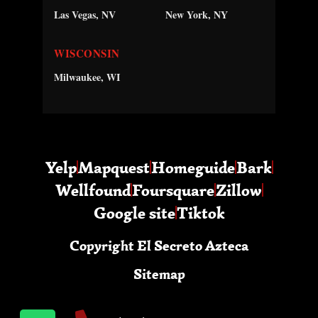
Las Vegas, NV
New York, NY
WISCONSIN
Milwaukee, WI
Yelp
Mapquest
Homeguide
Bark
Wellfound
Foursquare
Zillow
Google site
Tiktok
Copyright El Secreto Azteca
Sitemap