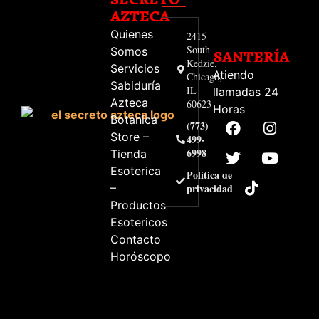
AZTECA
Quienes
2415
South
Somos
SANTERÍA
Kedzie.
Servicios
Atiendo
Chicago,
Sabiduría
IL
llamadas 24
Azteca
60623
Horas
Botanica
(773)
Store –
499-
6998
Tienda
Esoterica
Política de
–
privacidad
Productos
Esotericos
Contacto
Horóscopo