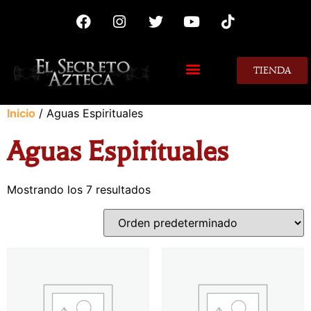
TIENDA
MIS CONSEJOS
Inicio
/ Aguas Espirituales
Aguas Espirituales
Mostrando los 7 resultados