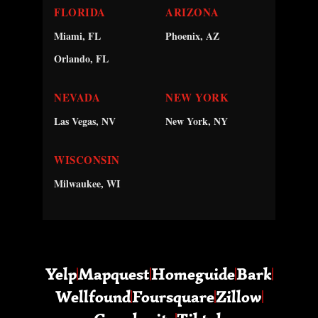
FLORIDA
ARIZONA
Miami, FL
Phoenix, AZ
Orlando, FL
NEVADA
NEW YORK
Las Vegas, NV
New York, NY
WISCONSIN
Milwaukee, WI
Yelp
Mapquest
Homeguide
Bark
Wellfound
Foursquare
Zillow