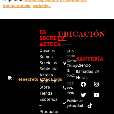
transparencia
,
variables
UBICACIÓN
EL
SECRETO
AZTECA
Quienes
2415
South
Somos
SANTERÍA
Kedzie.
Servicios
Atiendo
Chicago,
Sabiduría
IL
llamadas 24
Azteca
60623
Horas
Botanica
(773)
Store –
499-
6998
Tienda
Esoterica
Política de
–
privacidad
Productos