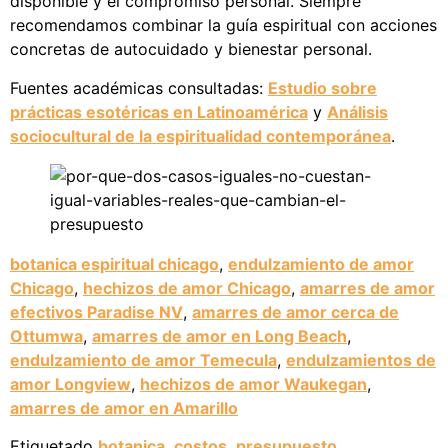
disponible y el compromiso personal. Siempre
recomendamos combinar la guía espiritual con acciones
concretas de autocuidado y bienestar personal.
Fuentes académicas consultadas:
Estudio sobre
prácticas esotéricas en Latinoamérica
y
Análisis
sociocultural de la espiritualidad contemporánea
.
botanica espiritual chicago
,
endulzamiento de amor
Chicago
,
hechizos de amor Chicago
,
amarres de amor
efectivos Paradise NV
,
amarres de amor cerca de
Ottumwa
,
amarres de amor en Long Beach
,
endulzamiento de amor Temecula
,
endulzamientos de
amor Longview
,
hechizos de amor Waukegan
,
amarres de amor en Amarillo
Etiquetado
botanica
,
costos
,
presupuesto
,