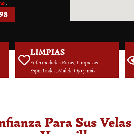
smo
.
998
LIMPIAS
Enfermedades Raras, Limpiezas
Espirituales, Mal de Ojo y más
fianza Para Sus Vela