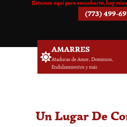
Estamos aquí para escucharte, hoy mi
(773) 499-6
AMARRES
Ataduras de Amor, Dominios,
Endulzamientos y más
Un Lugar De Con