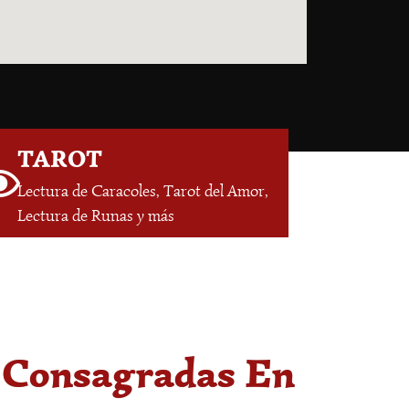
TAROT
Lectura de Caracoles, Tarot del Amor,
Lectura de Runas y más
s Consagradas En