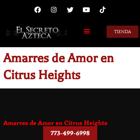
TIENDA
MIS CONSEJOS
Amarres de Amor en
Citrus Heights
Amarres de Amor en Citrus Heights
773-499-6998