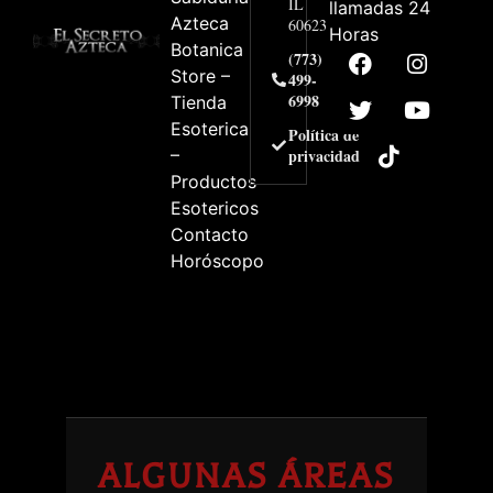
IL
llamadas 24
Azteca
60623
Horas
Botanica
(773)
Store –
499-
6998
Tienda
Esoterica
Política de
–
privacidad
Productos
Esotericos
Contacto
Horóscopo
ALGUNAS ÁREAS