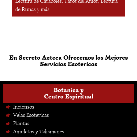
Lectura de Caracoles, Tarot del Amor, Lectura
de Runas y más
En Secreto Azteca Ofrecemos los Mejores
Servicios Esotericos
Botanica y
Centro Espiritual
Inciensos
Velas Esotericas
Plantas
Amuletos y Talismanes