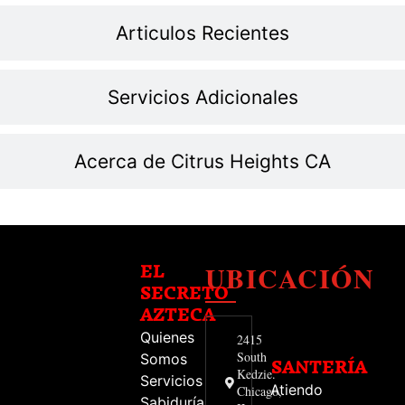
Articulos Recientes
Servicios Adicionales
Acerca de Citrus Heights CA
UBICACIÓN
EL
SECRETO
AZTECA
Quienes
2415
South
Somos
SANTERÍA
Kedzie.
Servicios
Atiendo
Chicago,
Sabiduría