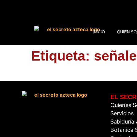
INICIO
QUIEN SO
Etiqueta:
señale
EL SECR
Quienes 
Servicios
Sabiduría
Botanica S