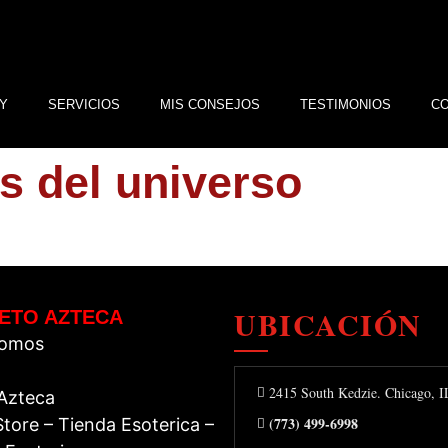
Y
SERVICIOS
MIS CONSEJOS
TESTIMONIOS
C
s del universo
UBICACIÓN
ETO AZTECA
Somos
2415 South Kedzie. Chicago, 
 Azteca
(773) 499-6998
tore – Tienda Esoterica –