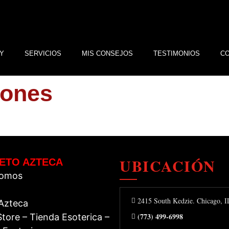
Y
SERVICIOS
MIS CONSEJOS
TESTIMONIOS
C
iones
UBICACIÓN
ETO AZTECA
Somos
2415 South Kedzie. Chicago, 
 Azteca
(773) 499-6998
tore – Tienda Esoterica –