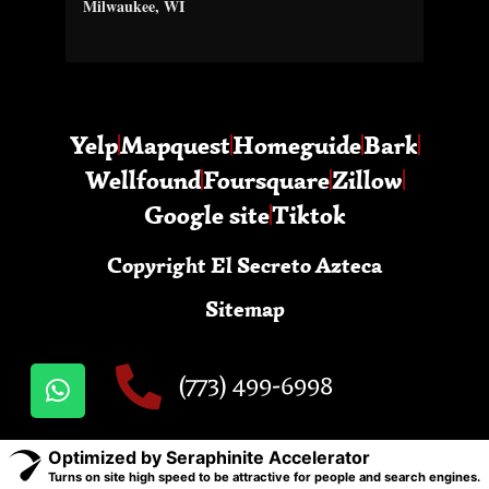
Milwaukee, WI
Yelp
Mapquest
Homeguide
Bark
Wellfound
Foursquare
Zillow
Google site
Tiktok
Copyright El Secreto Azteca
Sitemap
(773) 499-6998
Optimized by Seraphinite Accelerator
Turns on site high speed to be attractive for people and search engines.