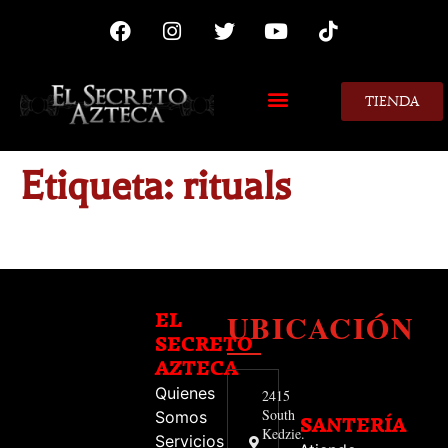
TIENDA
MIS CONSEJOS
Etiqueta:
rituals
UBICACIÓN
EL
SECRETO
AZTECA
Quienes
2415
South
Somos
SANTERÍA
Kedzie.
Servicios