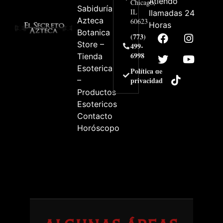
Atiendo
Chicago,
Sabiduría
IL
llamadas 24
Azteca
60623
Horas
Botanica
(773)
Store –
499-
6998
Tienda
Esoterica
Política de
–
privacidad
Productos
Esotericos
Contacto
Horóscopo